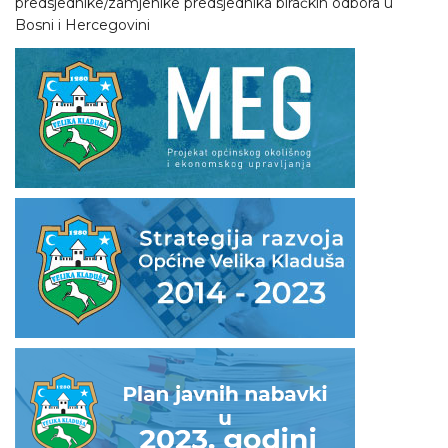
predsjednike/zamjenike predsjednika biračkih odbora u
Bosni i Hercegovini