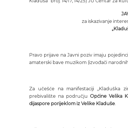
Kladuša“ broj: 14/17, 14/25) JU Centar za kult
JA
za iskazivanje intere
„Kladu
Pravo prijave na Javni poziv imaju pojedinci
amaterski bave muzikom (izvođači narodnih
Za učešće na manifestaciji „Kladuška z
prebivalište na području
Općine Velika 
dijaspore porijeklom iz Velike Kladuše
.