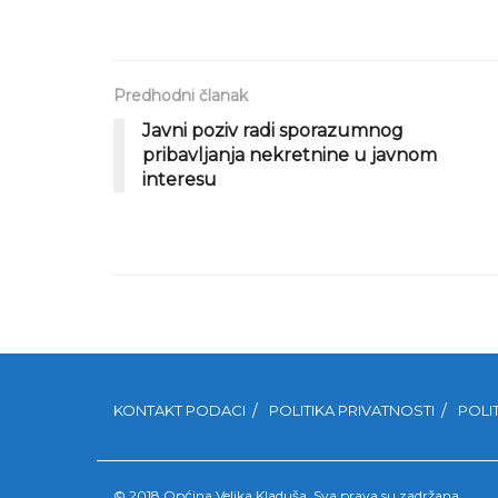
Predhodni članak
Javni poziv radi sporazumnog
pribavljanja nekretnine u javnom
interesu
KONTAKT PODACI
POLITIKA PRIVATNOSTI
POLI
© 2018 Općina Velika Kladuša. Sva prava su zadržana