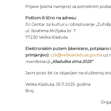
Prijave (pisma namjere) sa potrebnim poda
Poštom ili lično na adresu:
JU Centar za kulturu i obrazovanje „Zuhdija
ul. Ibrahima Mržljaka br. 7
77230 Velika Kladuša
Elektronskim putem (skenirano, potpisano i
primjenjivo):
czk@velikakladusa.gov.ba
uz 
manifestaciji
„Kladuška zima 2025“
Javni poziv bit će objavljen na službenoj str
Velika Kladuša, 05.11.2025. godina
Broj:
Orga