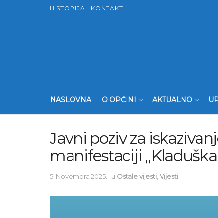
HISTORIJA
KONTAKT
NASLOVNA
O OPĆINI
AKTUALNO
UP
Javni poziv za iskazivan
manifestaciji „Kladušk
5. Novembra 2025.
u
Ostale vijesti
,
Vijesti