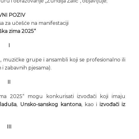
uru i obrazovanje „Zuhdija Žalić“, objavljuje;
VNI POZIV
sa za učešće na manifestaciji
ška zima 2025“
I
, muzičke grupe i ansambli koji se profesionalno ili
 i zabavnih pjesama).
II
ima 2025“ mogu konkurisati izvođači koji imaju
Kladuša
,
Unsko-sanskog kantona
, kao i
izvođači iz
III