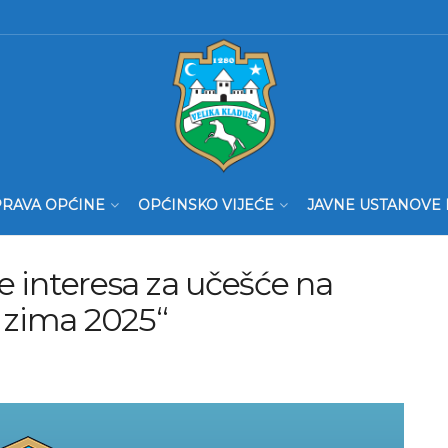
RAVA OPĆINE
OPĆINSKO VIJEĆE
JAVNE USTANOVE 
je interesa za učešće na
a zima 2025“