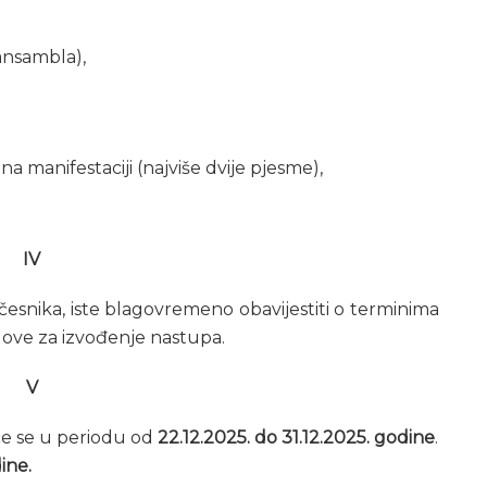
/ansambla),
a manifestaciji (najviše dvije pjesme),
IV
učesnika, iste blagovremeno obavijestiti o terminima
love za izvođenje nastupa.
V
će se u periodu od
22.12.2025. do 31.12.2025. godine
.
ine.