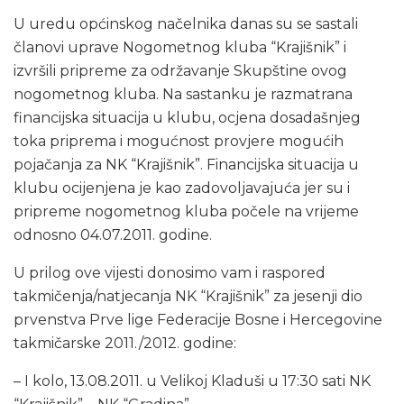
U uredu općinskog načelnika danas su se sastali
članovi uprave Nogometnog kluba “Krajišnik” i
izvršili pripreme za održavanje Skupštine ovog
nogometnog kluba. Na sastanku je razmatrana
financijska situacija u klubu, ocjena dosadašnjeg
toka priprema i mogućnost provjere mogućih
pojačanja za NK “Krajišnik”. Financijska situacija u
klubu ocijenjena je kao zadovoljavajuća jer su i
pripreme nogometnog kluba počele na vrijeme
odnosno 04.07.2011. godine.
U prilog ove vijesti donosimo vam i raspored
takmičenja/natjecanja NK “Krajišnik” za jesenji dio
prvenstva Prve lige Federacije Bosne i Hercegovine
takmičarske 2011./2012. godine:
– I kolo, 13.08.2011. u Velikoj Kladuši u 17:30 sati NK