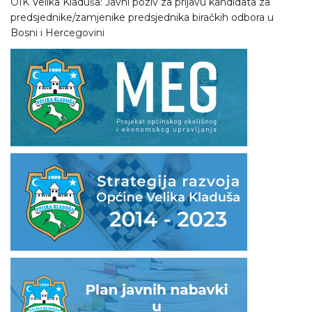
OIK Velika Kladuša: Javni poziv za prijavu kandidata za
predsjednike/zamjenike predsjednika biračkih odbora u
Bosni i Hercegovini