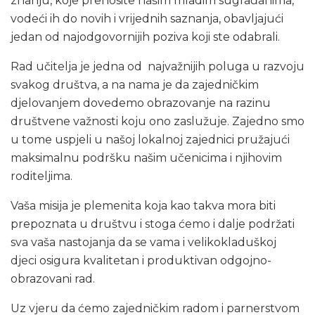
znanju, koje prenosite našim mladim sugrađanima,
vodeći ih do novih i vrijednih saznanja, obavljajući
jedan od najodgovornijih poziva koji ste odabrali.
Rad učitelja je jedna od najvažnijih poluga u razvoju
svakog društva, a na nama je da zajedničkim
djelovanjem dovedemo obrazovanje na razinu
društvene važnosti koju ono zaslužuje. Zajedno smo
u tome uspjeli u našoj lokalnoj zajednici pružajući
maksimalnu podršku našim učenicima i njihovim
roditeljima.
Vaša misija je plemenita koja kao takva mora biti
prepoznata u društvu i stoga ćemo i dalje podržati
sva vaša nastojanja da se vama i velikokladuškoj
djeci osigura kvalitetan i produktivan odgojno-
obrazovani rad.
Uz vjeru da ćemo zajedničkim radom i parnerstvom