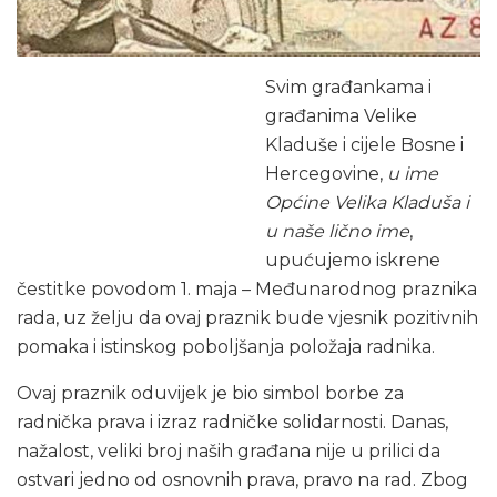
Svim građankama i
građanima Velike
Kladuše i cijele Bosne i
Hercegovine,
u ime
Općine Velika Kladuša i
u naše lično ime
,
upućujemo iskrene
čestitke povodom 1. maja – Međunarodnog praznika
rada, uz želju da ovaj praznik bude vjesnik pozitivnih
pomaka i istinskog poboljšanja položaja radnika.
Ovaj praznik oduvijek je bio simbol borbe za
radnička prava i izraz radničke solidarnosti. Danas,
nažalost, veliki broj naših građana nije u prilici da
ostvari jedno od osnovnih prava, pravo na rad. Zbog