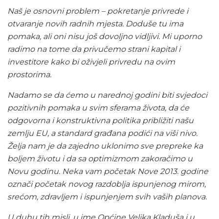
Naš je osnovni problem – pokretanje privrede i
otvaranje novih radnih mjesta. Doduše tu ima
pomaka, ali oni nisu još dovoljno vidljivi. Mi uporno
radimo na tome da privučemo strani kapital i
investitore kako bi oživjeli privredu na ovim
prostorima.
Nadamo se da ćemo u narednoj godini biti svjedoci
pozitivnih pomaka u svim sferama života, da će
odgovorna i konstruktivna politika približiti našu
zemlju EU, a standard građana podići na viši nivo.
Želja nam je da zajedno uklonimo sve prepreke ka
boljem životu i da sa optimizmom zakoračimo u
Novu godinu. Neka vam početak Nove 2013. godine
označi početak novog razdoblja ispunjenog mirom,
srećom, zdravljem i ispunjenjem svih vaših planova.
U duhu tih misli, u ime Općine Velika Kladuša i u