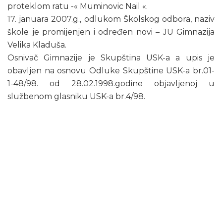
proteklom ratu -« Muminovic Nail «.
17. januara 2007.g., odlukom Školskog odbora, naziv
škole je promijenjen i određen novi – JU Gimnazija
Velika Kladuša.
Osnivač Gimnazije je Skupština USK-a a upis je
obavljen na osnovu Odluke Skupštine USK-a br.01-
1-48/98. od 28.02.1998.godine objavljenoj u
službenom glasniku USK-a br.4/98.