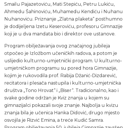
Smailu Pajazetoviću, Mati Stepiću, Petru Lukiću,
Ahmedu Šahinoviću, Muhamedu Kendiću i Nuhanu
Nuhanoviću. Priznanje „Zlatna plaketa“ posthumno
je dodijeljena Izetu Keseroviću, profesoru Gimnazije
koji je u dva mandata bio i direktor ove ustanove.
Program obilježavanja ovog značajnog jubileja
otpočeo je Izložbom učeničkih radova, a potom je
uslijedio kulturno-umjetnički program. U kulturno-
umjetničkom programu su pored hora Gimnazije,
kojim je rukovodila prof. Rabija Džanić-Dizdarević,
recitatora i plesača nastupila i kulturno-umjetnička
društva „Tono Hrovat“ i „Biser“. Tradicionalno, kao i
svake godine održan je Kviz znanja u kojem su
gimnazijalci pokazali svoje znanje. Najbolja u kvizu
znanja bila je učenica Hanka Didović, drugo mjesto
osvojila je Rizvić Emina, a treće Kudić Samra.
Program obilježavanja 50. jubileja Gimnazije završen