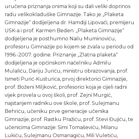
uručena priznanja onima koji su dali veliki doprinos
radu velikokladuške Gimnazije. Tako je „Plaketa
Gimnazije“ dodijeljena dr. Hamdiji Lipovači, premijeru
USK-a i prof. Karmen Beden. „Plaketa Gimnazije“
dodijeljena je posthumno Nailu Muminoviću,
profesoru Gimnazije po kojem se zvala u periodu od
1996.-2007. godine. Priznanje „Zlatna plaketa“
dodijeljena je općinskom načelniku Admilu
Mulaliću, Dariju Juriću, ministru obrazovanja, prof.
Ismeti Purić-Kusturica, prvoj direktorici Gimnazije,
prof. Boženi Miljković, profesorici koja je cijeli radni
vijek provela u ovoj školi, prof. Zejni Murgić,
najstarijem radniku ove škole, prof. Sulejmanu
Behriću, učeniku prve generacije učenika
Gimnazije, prof. Rastku Pražiću, prof. Stevi Đujiću, te
učenicima Gimnazije: Simi Tomaševiću, Milanu
Lukiću, Sulejmanu Osmanagiću, Mili Vuletiću,