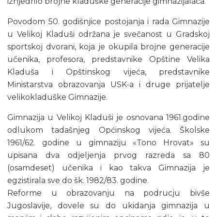
iznjedrilo brojne kladuške generacije gimnazijalaca.
Povodom 50. godišnjice postojanja i rada Gimnazije
u Velikoj Kladuši održana je svečanost u Gradskoj
sportskoj dvorani, koja je okupila brojne generacije
učenika, profesora, predstavnike Opštine Velika
Kladuša i Opštinskog vijeća, predstavnike
Ministarstva obrazovanja USK-a i druge prijatelje
velikokladuške Gimnazije.
Gimnazija u Velikoj Kladuši je osnovana 1961.godine
odlukom tadašnjeg Općinskog vijeća. Školske
1961/62. godine u gimnaziju «Tono Hrovat» su
upisana dva odjeljenja prvog razreda sa 80
(osamdeset) učenika i kao takva Gimnazija je
egzistirala sve do šk. 1982/83. godine.
Reforme u obrazovanju na podrucju bivše
Jugoslavije, dovele su do ukidanja gimnazija u