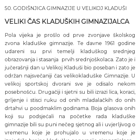
50. GODIŠNJICA GIMNAZIJE U VELIKOJ KLADUŠI
VELIKI ČAS KLADUŠKIH GIMNAZIJALCA
Pola vijeka je prošlo od prve zvonjave školskog
zvona kladuške gimnazije. Te davne 1961 godine
udareni su prvi temelji kladuškog srednjeg
obrazovanja i stasanja prvih srednjoškolaca. Zato je i
jučerašnji dan u Velikoj Kladuši bio poseban i zato je
održan najsvečaniji čas velikokladuške Gimnazije. U
velikoj sportskoj dvorani sve je odisalo nekom
posebnošću. Drugačiji i sjetni su bili izrazi lica, koraci,
grljenje i stisci ruku od onih mladalačkih do onih
drtahvi u poodmaklim godinama. Boja glasova onih
koji su podsjećali na početke rada kladuške
gimnazije bili su puni nečeg sjetnog ali i uvjerljivog o
vremenu koje je prohujalo u vremenu koje je