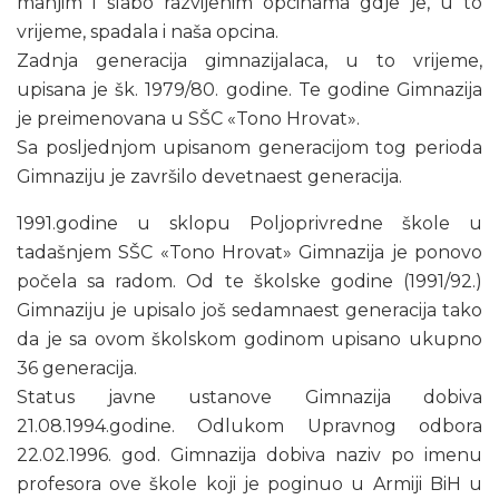
manjim i slabo razvijenim opcinama gdje je, u to
vrijeme, spadala i naša opcina.
Zadnja generacija gimnazijalaca, u to vrijeme,
upisana je šk. 1979/80. godine. Te godine Gimnazija
je preimenovana u SŠC «Tono Hrovat».
Sa posljednjom upisanom generacijom tog perioda
Gimnaziju je završilo devetnaest generacija.
1991.godine u sklopu Poljoprivredne škole u
tadašnjem SŠC «Tono Hrovat» Gimnazija je ponovo
počela sa radom. Od te školske godine (1991/92.)
Gimnaziju je upisalo još sedamnaest generacija tako
da je sa ovom školskom godinom upisano ukupno
36 generacija.
Status javne ustanove Gimnazija dobiva
21.08.1994.godine. Odlukom Upravnog odbora
22.02.1996. god. Gimnazija dobiva naziv po imenu
profesora ove škole koji je poginuo u Armiji BiH u