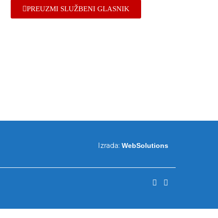
PREUZMI SLUŽBENI GLASNIK
Izrada:
WebSolutions