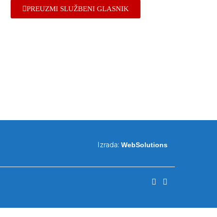
PREUZMI SLUŽBENI GLASNIK
Izrada:
WebSolutions