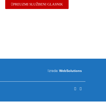
PREUZMI SLUŽBENI GLASNIK
Izrada:
WebSolutions