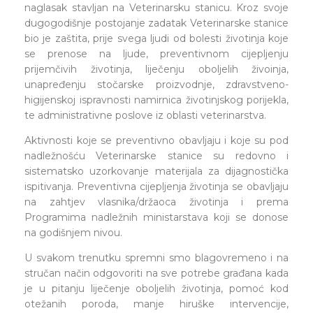
naglasak stavljan na Veterinarsku stanicu. Kroz svoje
dugogodišnje postojanje zadatak Veterinarske stanice
bio je zaštita, prije svega ljudi od bolesti životinja koje
se prenose na ljude, preventivnom cijepljenju
prijemčivih životinja, liječenju oboljelih živoinja,
unapređenju stočarske proizvodnje, zdravstveno-
higijenskoj ispravnosti namirnica životinjskog porijekla,
te administrativne poslove iz oblasti veterinarstva.
Aktivnosti koje se preventivno obavljaju i koje su pod
nadležnošću Veterinarske stanice su redovno i
sistematsko uzorkovanje materijala za dijagnostička
ispitivanja. Preventivna cijepljenja životinja se obavljaju
na zahtjev vlasnika/držaoca životinja i prema
Programima nadležnih ministarstava koji se donose
na godišnjem nivou.
U svakom trenutku spremni smo blagovremeno i na
stručan način odgovoriti na sve potrebe građana kada
je u pitanju liječenje oboljelih životinja, pomoć kod
otežanih poroda, manje hiruške intervencije,