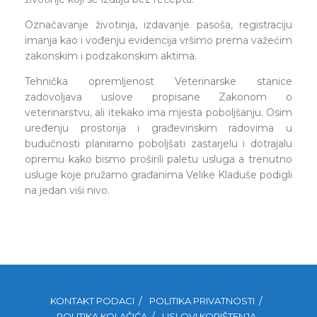
Označavanje životinja, izdavanje pasoša, registraciju
imanja kao i vođenju evidencija vršimo prema važećim
zakonskim i podzakonskim aktima.
Tehnička opremljenost Veterinarske stanice
zadovoljava uslove propisane Zakonom o
veterinarstvu, ali itekako ima mjesta poboljšanju. Osim
uređenju prostorija i građevinskim radovima u
budučnosti planiramo poboljšati zastarjelu i dotrajalu
opremu kako bismo proširili paletu usluga a trenutno
usluge koje pružamo građanima Velike Kladuše podigli
na jedan viši nivo.
KONTAKT PODACI
POLITIKA PRIVATNOSTI
POLITIKA KOLAČIĆA
USLOVI KORIŠTENJA