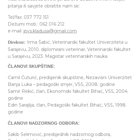
pitanja ili savjete obratite nam se:
Tel/fax: 037 772 151
Dežurni mob.: 062 016 212
e-mail:
jpvs.kladusa@gmail.com
Irma Šabić, Veterinarski fakultet Univerziteta u
Direktor:
Sarajevu, 2010. diplomirani veterinar, Veterinarski fakultet
u Sarajevu, 2023. Magistar veterinarskih nauka
ČLANOVI SKUPŠTINE:
Ćamil Čuturić, predsjenik skupštine, Nezavisni Univerzitet
Banja Luka – pedagoški smjer, VSS, 2008. godine
Samir Rekić, član, Ekonomski fakultet Bihać, VSS, 2004.
godine
Edin Sarajlija, član, Pedagoški fakultet Bihać, VSS, 1998.
godine
ČLANOVI NADZORNOG ODBORA:
Sakib Selimović, predsjednik nadzornog odbora,