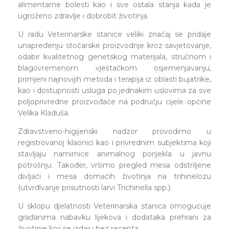
alimentarne bolesti kao i sve ostala stanja kada je
ugroženo zdravlje i dobrobit životinja.
U radu Veterinarske stanice veliki značaj se pridaje
unapređenju stočarske proizvodnje kroz savjetovanje,
odabir kvalitetnog genetskog materijala, stručnom i
blagovremenom vještačkom osjemenjavanju,
primjeni najnovijih metoda i terapija iz oblasti bujatrike,
kao i dostupnosti usluga po jednakim uslovima za sve
poljoprivredne proizvođaće na području cijele općine
Velika Kladuša.
Zdravstveno-higijenski nadzor provodimo u
registrovanoj klaonici kao i privrednim subjektima koji
stavljaju namirnice animalnog porijekla u javnu
potrošnju. Također, vršimo pregled mesa odstriljene
divljači i mesa domaćih životinja na trihinelozu
(utvrđivanje prisutnosti larvi Trichinella spp.).
U sklopu djelatnosti Veterinarska stanica omogućuje
građanima nabavku lijekova i dodataka prehrani za
životinje koji se izdaju bez recepta.